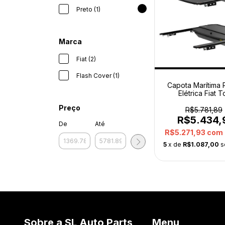
Preto (1)
Marca
Fiat (2)
Flash Cover (1)
Capota Marítima R
Elétrica Fiat T
7093044 Original
Preço
R$5.781,89
R$5.434,
De
Até
R$5.271,93
com
5
x de
R$1.087,00
s
Sobre a SL Auto Parts
Menu