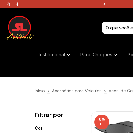
? Chame no WhatsApp
Institucional
Para-Choques
Po
Início
>
Acessórios para Veículos
>
Aces. de Ca
Filtrar por
6
%
OFF
Cor