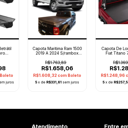
etrátil
Capota Maritima Ram 1500
Capota De Lo
oro
2019 A 2024 S/rambox
Fiat Titan
 Preto
Flash Cover Preto
Origi
R$1.763,89
R$1.369
98
R$1.658,06
R$1.2
Boleto
R$1.608,32
com
Boleto
R$1.248,96
em juros
5
x de
R$331,61
sem juros
5
x de
R$257,
Atendimento
Entre e