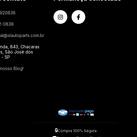
1920838
2-0838
al@slautoparts.com.br
nda, 843, Chacaras
s, São José dos
 - SP
 nosso Blog!
🔒
Compra 100% Segura