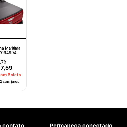
na Maritima
o 7094994
nal
,78
87,59
com
Boleto
52
sem juros
m contato
Permaneça conectado