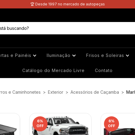
🏆 Desde 1997 no mercado de autopeças
rtas e Painéis
Iluminação
Frisos e Soleiras
Catálogo do Mercado Livre
Contato
rros e Caminhonetes
>
Exterior
>
Acessórios de Caçamba
>
Marí
6
%
6
%
OFF
OFF