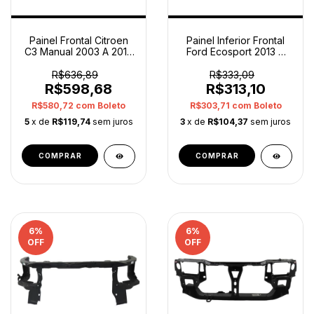
Painel Frontal Citroen
Painel Inferior Frontal
C3 Manual 2003 A 2012
Ford Ecosport 2013 A
7104cy Original
2017 Original
R$636,89
R$333,09
R$598,68
R$313,10
R$580,72
com
Boleto
R$303,71
com
Boleto
5
x de
R$119,74
sem juros
3
x de
R$104,37
sem juros
6
%
6
%
OFF
OFF