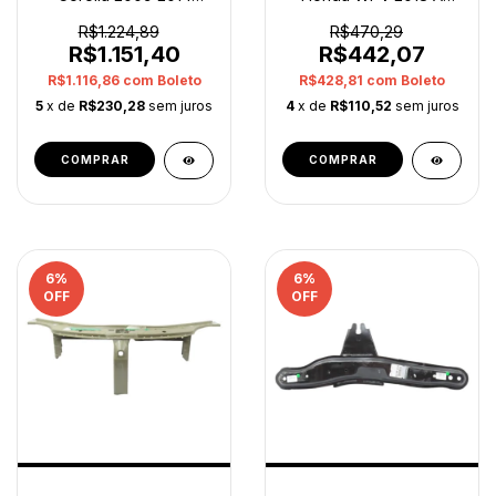
5320102290 Original
2021 Original Op3
R$1.224,89
R$470,29
R$1.151,40
R$442,07
R$1.116,86
com
Boleto
R$428,81
com
Boleto
5
x de
R$230,28
sem juros
4
x de
R$110,52
sem juros
6
%
6
%
OFF
OFF