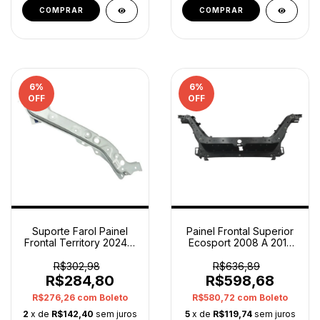
6
%
6
%
OFF
OFF
Suporte Farol Painel
Painel Frontal Superior
Frontal Territory 2024 A
Ecosport 2008 A 2012
2025 Esquerdo
Importado
R$302,98
R$636,89
R$284,80
R$598,68
R$276,26
com
Boleto
R$580,72
com
Boleto
2
x de
R$142,40
sem juros
5
x de
R$119,74
sem juros