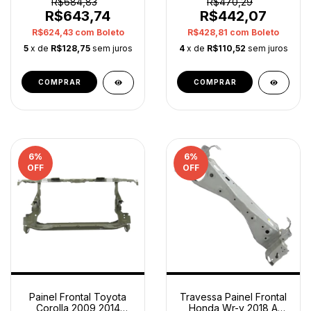
R$684,83
R$470,29
R$643,74
R$442,07
R$624,43
com
Boleto
R$428,81
com
Boleto
5
x de
R$128,75
sem juros
4
x de
R$110,52
sem juros
6
%
6
%
OFF
OFF
Painel Frontal Toyota
Travessa Painel Frontal
Corolla 2009 2014
Honda Wr-v 2018 A