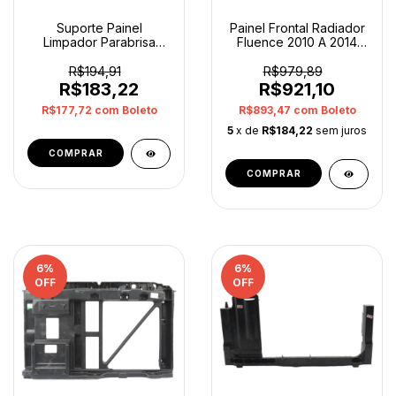
Suporte Painel
Painel Frontal Radiador
Limpador Parabrisa
Fluence 2010 A 2014
Ford Ka 2019 A 2021
752100025r Orig
Orig
R$194,91
R$979,89
R$183,22
R$921,10
R$177,72
com
Boleto
R$893,47
com
Boleto
5
x de
R$184,22
sem juros
6
%
6
%
OFF
OFF