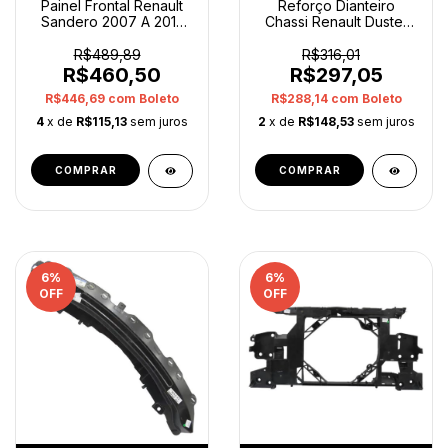
Painel Frontal Renault
Reforço Dianteiro
Sandero 2007 A 2013
Chassi Renault Duster
8201059904 Orig
544c48921r Original
R$489,89
R$316,01
R$460,50
R$297,05
R$446,69
com
Boleto
R$288,14
com
Boleto
4
x de
R$115,13
sem juros
2
x de
R$148,53
sem juros
6
%
6
%
OFF
OFF