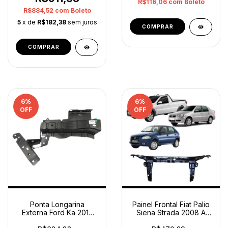
R$116,06
com
Boleto
R$884,52
com
Boleto
5
x de
R$182,38
sem juros
6
%
6
%
OFF
OFF
Ponta Longarina
Painel Frontal Fiat Palio
Externa Ford Ka 2015
Siena Strada 2008 A
2021 Esquerdo Original
2011 Paralelo