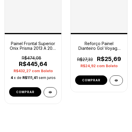
Painel Frontal Superior
Reforço Painel
Onix Prisma 2013 A 2016
Dianteiro Gol Voyage
Joy Original
Saveiro G5 G6 2009
2016
R$474,08
R$25,69
R$27,33
R$445,64
R$24,92
com
Boleto
R$432,27
com
Boleto
4
x de
R$111,41
sem juros