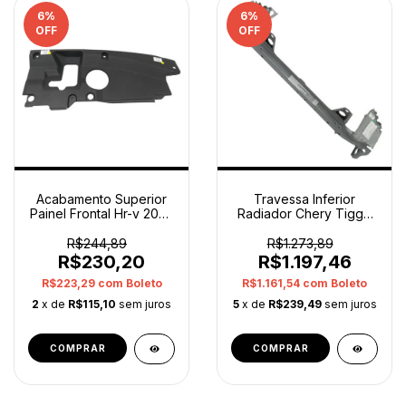
6
%
6
%
OFF
OFF
Acabamento Superior
Travessa Inferior
Painel Frontal Hr-v 2022
Radiador Chery Tiggo
A 2025 Original
2009 A 2015 Original
R$244,89
R$1.273,89
R$230,20
R$1.197,46
R$223,29
com
Boleto
R$1.161,54
com
Boleto
2
x de
R$115,10
sem juros
5
x de
R$239,49
sem juros