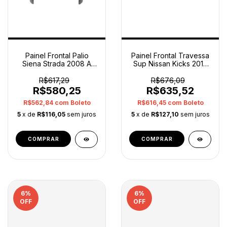
Painel Frontal Palio
Painel Frontal Travessa
Siena Strada 2008 A
Sup Nissan Kicks 2017
2011 51788761 Orig
2020 Original
R$617,29
R$676,09
R$580,25
R$635,52
R$562,84
com
Boleto
R$616,45
com
Boleto
5
x de
R$116,05
sem juros
5
x de
R$127,10
sem juros
6
%
6
%
OFF
OFF