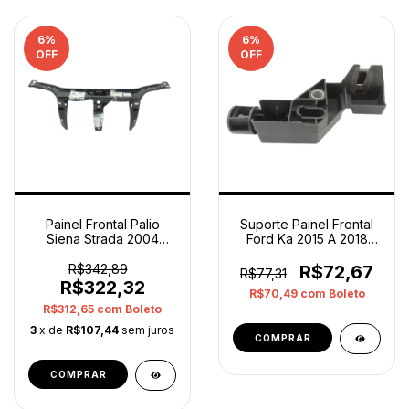
6
%
6
%
OFF
OFF
Painel Frontal Palio
Suporte Painel Frontal
Siena Strada 2004
Ford Ka 2015 A 2018
2005 2006 2007 2016
Esquerdo Original
R$342,89
R$72,67
R$77,31
R$322,32
R$70,49
com
Boleto
R$312,65
com
Boleto
3
x de
R$107,44
sem juros