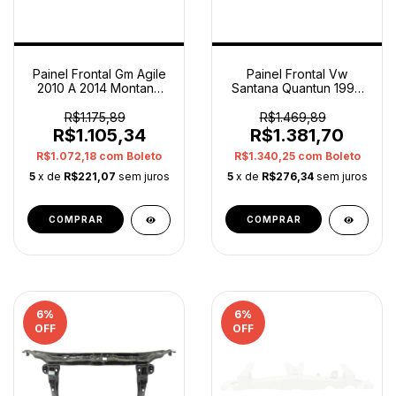
Painel Frontal Gm Agile
Painel Frontal Vw
2010 A 2014 Montana
Santana Quantun 1999
2011 A 2021 Orig
A 2006 Original
R$1.175,89
R$1.469,89
R$1.105,34
R$1.381,70
R$1.072,18
com
Boleto
R$1.340,25
com
Boleto
5
x de
R$221,07
sem juros
5
x de
R$276,34
sem juros
6
%
6
%
OFF
OFF