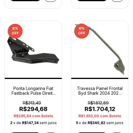
6
%
6
%
OFF
OFF
Ponta Longarina Fiat
Travessa Painel Frontal
Fastback Pulse Direito
Byd Shark 2024 2026
52162452 Orig
1582727700 Orig
R$313,49
R$1.812,89
R$294,68
R$1.704,12
R$285,84
com
Boleto
R$1.653,00
com
Boleto
2
x de
R$147,34
sem juros
5
x de
R$340,82
sem juros