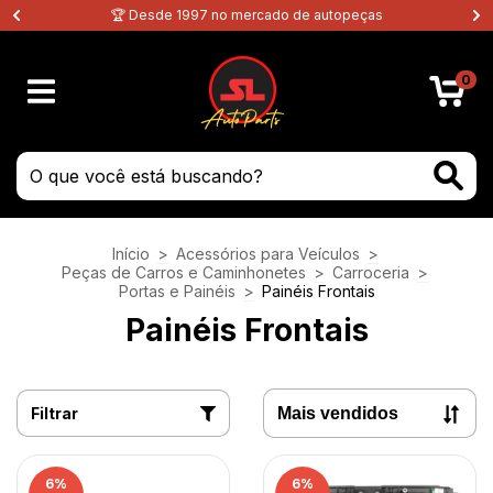
🏆 Desde 1997 no mercado de autopeças
0
Início
>
Acessórios para Veículos
>
Peças de Carros e Caminhonetes
>
Carroceria
>
Portas e Painéis
>
Painéis Frontais
Painéis Frontais
Filtrar
6
%
6
%