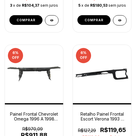
3
x de
R$104,37
sem juros
5
x de
R$180,53
sem juros
6
%
6
%
OFF
OFF
Painel Frontal Chevrolet
Retalho Painel Frontal
Omega 1996 A 1998
Escort Verona 1993 A
93223907 Original
1996 Original
R$970,09
R$119,65
R$127,29
R$911,88