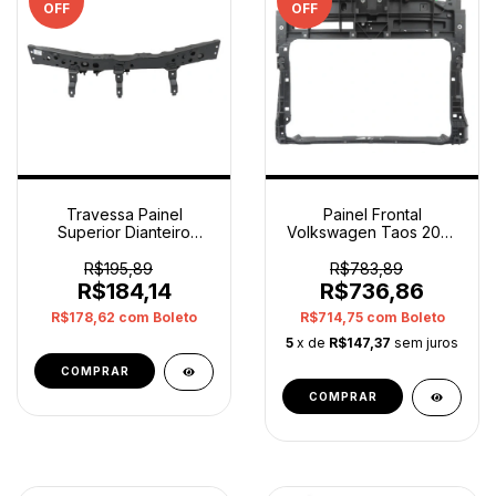
OFF
OFF
Travessa Painel
Painel Frontal
Superior Dianteiro
Volkswagen Taos 2022
Versa 2011 2014
2024 2gk805588a
Paralelo
Original
R$195,89
R$783,89
R$184,14
R$736,86
R$178,62
com
Boleto
R$714,75
com
Boleto
5
x de
R$147,37
sem juros