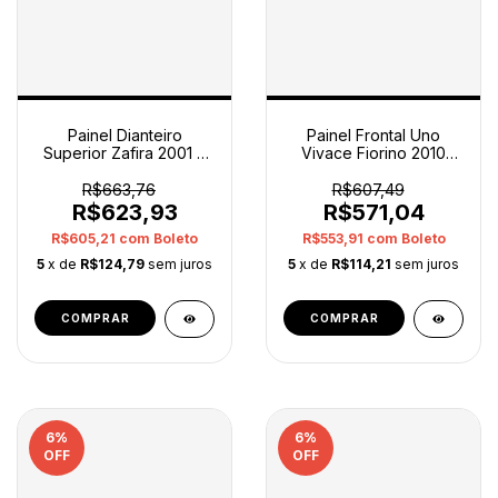
Painel Dianteiro
Painel Frontal Uno
Superior Zafira 2001 A
Vivace Fiorino 2010
2012 Gm Original
2011 12 13 14 15 2016
R$663,76
R$607,49
R$623,93
R$571,04
R$605,21
com
Boleto
R$553,91
com
Boleto
5
x de
R$124,79
sem juros
5
x de
R$114,21
sem juros
6
%
6
%
OFF
OFF