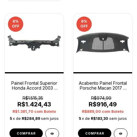
6
%
6
%
OFF
OFF
Painel Frontal Superior
Acabento Painel Frontal
Honda Accord 2003 A
Porsche Macan 2017 A
2007 Original
2020 Original
R$1.515,35
R$974,99
R$1.424,43
R$916,49
R$1.381,70
com
Boleto
R$889,00
com
Boleto
5
x de
R$284,89
sem juros
5
x de
R$183,30
sem juros