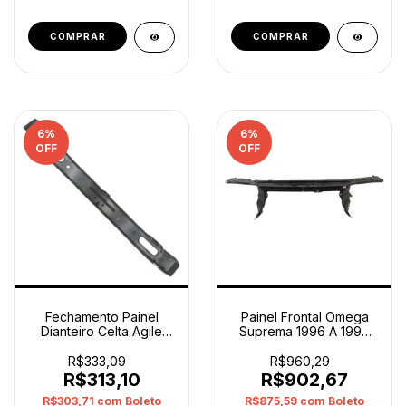
6
%
6
%
OFF
OFF
Fechamento Painel
Painel Frontal Omega
Dianteiro Celta Agile
Suprema 1996 A 1998
2001 A 2014 Original
93223907 Original
R$333,09
R$960,29
R$313,10
R$902,67
R$303,71
com
Boleto
R$875,59
com
Boleto