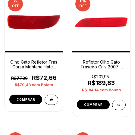
6
%
6
%
OFF
OFF
Olho Gato Refletor Tras
Refletor Olho Gato
Corsa Montana Hatch
Traseiro Cr-v 2007 A
2003 12 Direito -
2009 Esquerdo Orig
Vermelho
Vermelho
R$72,66
R$201,95
R$77,30
R$189,83
R$70,48
com
Boleto
R$184,14
com
Boleto