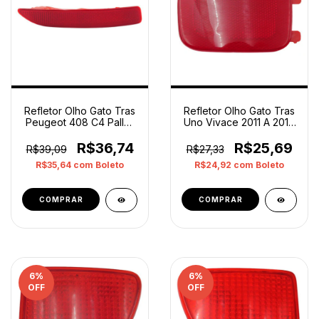
Refletor Olho Gato Tras
Refletor Olho Gato Tras
Peugeot 408 C4 Pallas
Uno Vivace 2011 A 2014
Esquerdo Orig
Esquerdo Orig
Vermelho
Vermelho
R$36,74
R$25,69
R$39,09
R$27,33
R$35,64
com
Boleto
R$24,92
com
Boleto
6
%
6
%
OFF
OFF