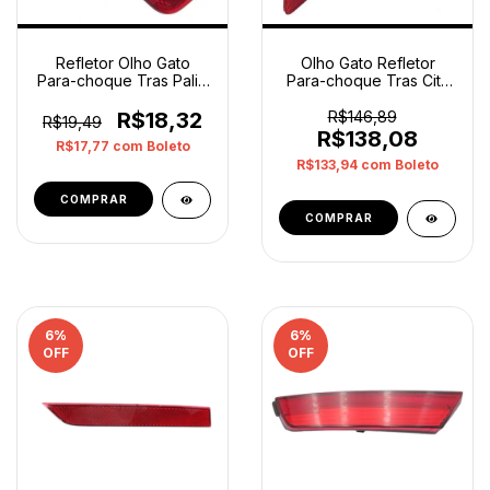
Refletor Olho Gato
Olho Gato Refletor
Para-choque Tras Palio
Para-choque Tras City
2004 2010 Esquerdo
2012 2014 Esquerdo
Vermelho
Vermelho
R$18,32
R$146,89
R$19,49
R$138,08
R$17,77
com
Boleto
R$133,94
com
Boleto
6
%
6
%
OFF
OFF