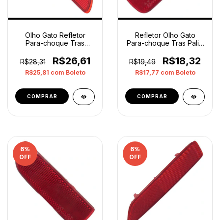
Olho Gato Refletor
Refletor Olho Gato
Para-choque Tras
Para-choque Tras Palio
Logan 2011 2013 Direito
2004 2010 Direito
Vermelho
Vermelho
R$26,61
R$18,32
R$28,31
R$19,49
R$25,81
com
Boleto
R$17,77
com
Boleto
6
%
6
%
OFF
OFF