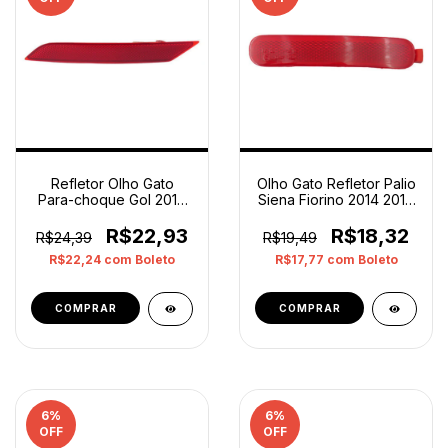
Refletor Olho Gato
Olho Gato Refletor Palio
Para-choque Gol 2017
Siena Fiorino 2014 2019
A 2022 Esquerdo Orig
Direito Op2 Vermelho
Vermelho
R$22,93
R$18,32
R$24,39
R$19,49
R$22,24
com
Boleto
R$17,77
com
Boleto
6
%
6
%
OFF
OFF