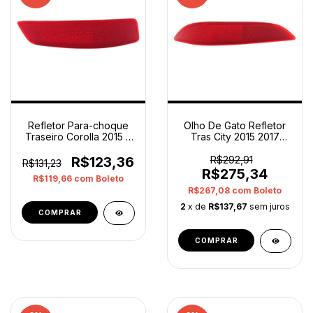
Refletor Para-choque
Olho De Gato Refletor
Traseiro Corolla 2015 A
Tras City 2015 2017
2019 Original Vermelho
Esquerdo Original
Vermelho
R$123,36
R$292,91
R$131,23
R$275,34
R$119,66
com
Boleto
R$267,08
com
Boleto
2
x de
R$137,67
sem juros