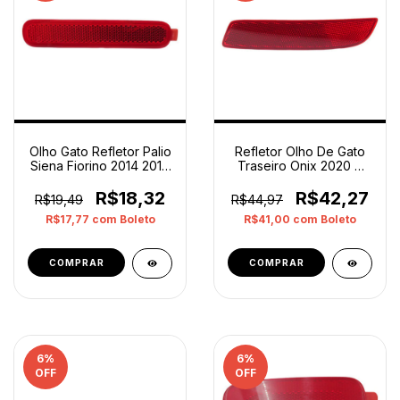
Olho Gato Refletor Palio
Refletor Olho De Gato
Siena Fiorino 2014 2019
Traseiro Onix 2020 A
Direito Op3 Vermelho
2022 Direito Orig
Vermelho
R$18,32
R$42,27
R$19,49
R$44,97
R$17,77
com
Boleto
R$41,00
com
Boleto
6
%
6
%
OFF
OFF