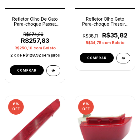
Refletor Olho De Gato
Refletor Olho Gato
Para-choque Passat
Para-choque Traseiro
Sedan 15 16 Direito
Fox 2010 14 Esquerdo
R$274,29
R$35,82
R$38,11
R$257,83
R$34,75
com
Boleto
R$250,10
com
Boleto
2
x de
R$128,92
sem juros
COMPRAR
COMPRAR
6
%
6
%
OFF
OFF