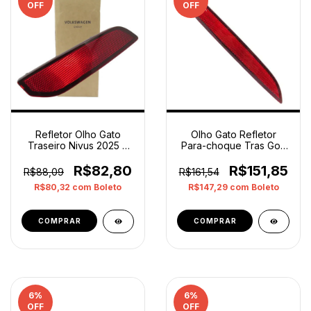
OFF
OFF
Refletor Olho Gato
Olho Gato Refletor
Traseiro Nivus 2025 A
Para-choque Tras Golf
2026 Esquerdo Orig
2017 A 2020 Direito
Vermelho
Vermelho
R$82,80
R$151,85
R$88,09
R$161,54
R$80,32
com
Boleto
R$147,29
com
Boleto
6
%
6
%
OFF
OFF