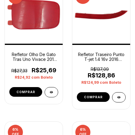
Refletor Olho De Gato
Refletor Traseiro Punto
Tras Uno Vivace 2011
T-jet 1.4 16v 2016
2014 Direito Op3
Esquerdo Original
Vermelho
Vermelho
R$25,69
R$137,09
R$27,33
R$128,86
R$24,92
com
Boleto
R$124,99
com
Boleto
6
%
6
%
OFF
OFF