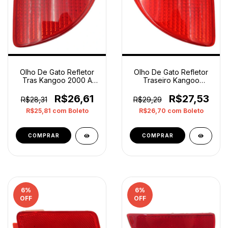
Olho De Gato Refletor
Olho De Gato Refletor
Tras Kangoo 2000 A
Traseiro Kangoo
2016 Direito Orig
Esquerdo Original
Vermelho
Vermelho
R$26,61
R$27,53
R$28,31
R$29,29
R$25,81
com
Boleto
R$26,70
com
Boleto
6
%
6
%
OFF
OFF