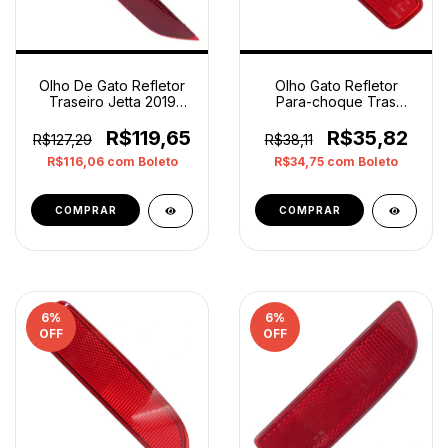
Olho De Gato Refletor
Olho Gato Refletor
Traseiro Jetta 2019
Para-choque Tras
2021 Esquerdo Orig
Logan 2011 2013
Vermelho
Esquerdo Vermelho
R$119,65
R$35,82
R$127,29
R$38,11
R$116,06
com
Boleto
R$34,75
com
Boleto
6
%
6
%
OFF
OFF