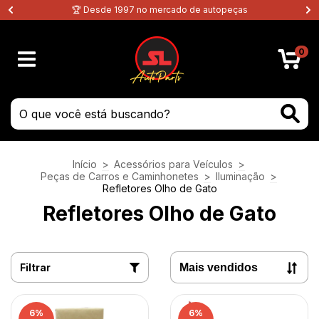
🏆 Desde 1997 no mercado de autopeças
0
Início
>
Acessórios para Veículos
>
Peças de Carros e Caminhonetes
>
Iluminação
>
Refletores Olho de Gato
Refletores Olho de Gato
Filtrar
6
%
6
%