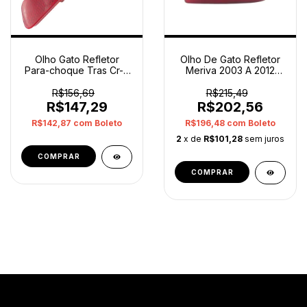
Olho Gato Refletor
Olho De Gato Refletor
Para-choque Tras Cr-v
Meriva 2003 A 2012
2010 A 2012 Direito
Direito Orig Op2
Vermelho
R$156,69
R$215,49
R$147,29
R$202,56
R$142,87
com
Boleto
R$196,48
com
Boleto
2
x de
R$101,28
sem juros
COMPRAR