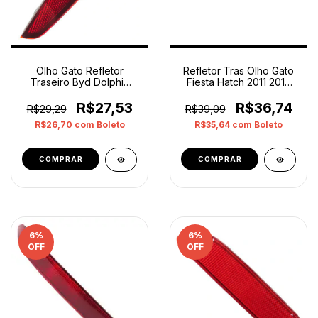
Olho Gato Refletor
Refletor Tras Olho Gato
Traseiro Byd Dolphin
Fiesta Hatch 2011 2013
2024 Esquerdo Orig
Direito Orig Vermelho
Vermelho
R$27,53
R$36,74
R$29,29
R$39,09
R$26,70
com
Boleto
R$35,64
com
Boleto
6
%
6
%
OFF
OFF