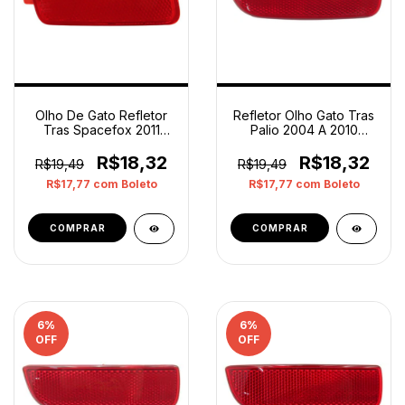
Olho De Gato Refletor
Refletor Olho Gato Tras
Tras Spacefox 2011
Palio 2004 A 2010
2014 Esquerdo Orig
Esquerdo Orig Op3
Vermelho
Vermelho
R$18,32
R$18,32
R$19,49
R$19,49
R$17,77
com
Boleto
R$17,77
com
Boleto
6
%
6
%
OFF
OFF