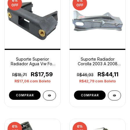
6
%
6
%
OFF
OFF
Suporte Superior
Suporte Radiador
Radiador Agua Vw Fox
Corolla 2003 A 2008
Gol G5 G6 G7 Original
Direito 5321112420
R$17,59
R$44,11
R$18,71
R$46,93
R$17,06
com
Boleto
R$42,79
com
Boleto
6
%
6
%