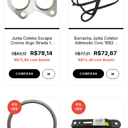
Junta Coletor Escape
Borracha Junta Coletor
Cronos Argo Strada 1.3
Admissão Civic 1992 A
7095498 Original
2000 Original
Prateado
R$78,14
R$72,67
R$83,13
R$77,31
R$75,80
com
Boleto
R$70,49
com
Boleto
6
%
6
%
OFF
OFF