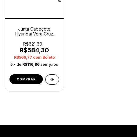
Junta Cabeçote
Hyundai Vera Cruz
2009 2012 Direito
Original
R$621,60
R$584,30
R$566,77
com
Boleto
5
x de
R$116,86
sem juros