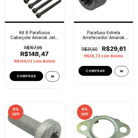
Kit 8 Parafusos
Parafuso Estrela
Cabeçote Amarok Jetta
Arrefecedor Amarok
Wht002131a Original
Touareg Original
R$157,95
R$29,61
R$31,50
R$148,47
R$28,72
com
Boleto
R$144,02
com
Boleto
6
%
6
%
OFF
OFF