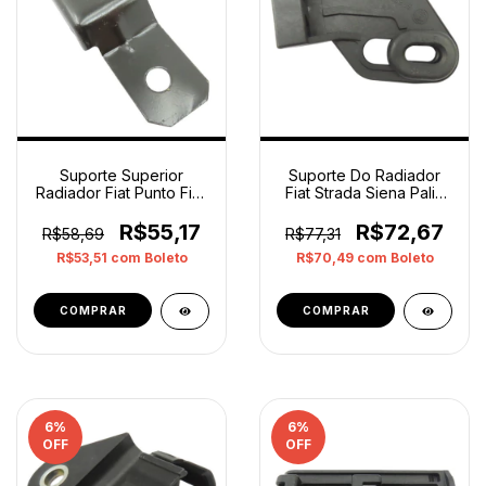
Suporte Superior
Suporte Do Radiador
Radiador Fiat Punto Fire
Fiat Strada Siena Palio
1.4 8v Original
1.4supo Original
R$55,17
R$72,67
R$58,69
R$77,31
R$53,51
com
Boleto
R$70,49
com
Boleto
6
%
6
%
OFF
OFF