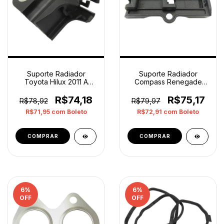
Suporte Radiador
Suporte Radiador
Toyota Hilux 2011 A
Compass Renegade
2015 886880d460 Orig
2018 A 2020 Esquerdo
Orig
R$74,18
R$75,17
R$78,92
R$79,97
R$71,95
com
Boleto
R$72,91
com
Boleto
6
%
6
%
OFF
OFF