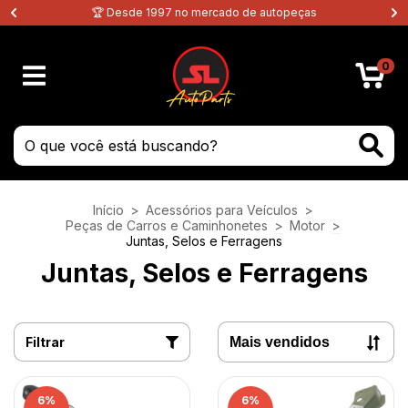
🏆 Desde 1997 no mercado de autopeças
0
Início
>
Acessórios para Veículos
>
Peças de Carros e Caminhonetes
>
Motor
>
Juntas, Selos e Ferragens
Juntas, Selos e Ferragens
Filtrar
6
%
6
%