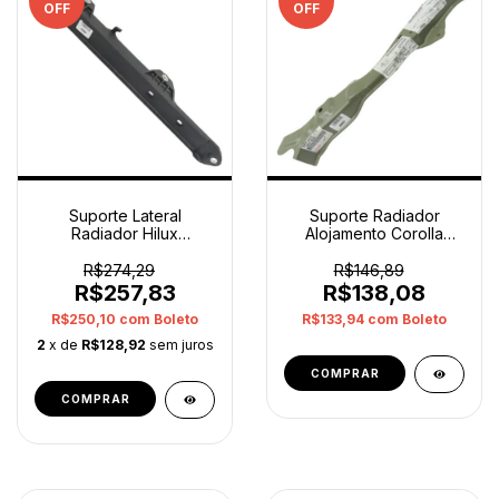
OFF
OFF
Suporte Lateral
Suporte Radiador
Radiador Hilux
Alojamento Corolla
Esquerdo 164540c180
2009 A 2013 Direito
Original
Orig
R$274,29
R$146,89
R$257,83
R$138,08
R$250,10
com
Boleto
R$133,94
com
Boleto
2
x de
R$128,92
sem juros