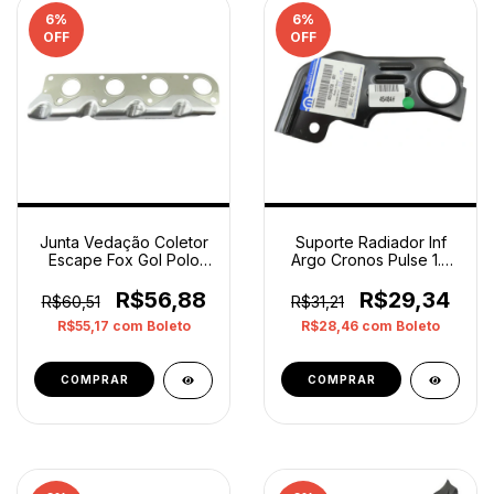
6
%
6
%
OFF
OFF
Junta Vedação Coletor
Suporte Radiador Inf
Escape Fox Gol Polo
Argo Cronos Pulse 1.0
Saveiro Original
1.3 Direito Orig
Prateado
R$56,88
R$29,34
R$60,51
R$31,21
R$55,17
com
Boleto
R$28,46
com
Boleto