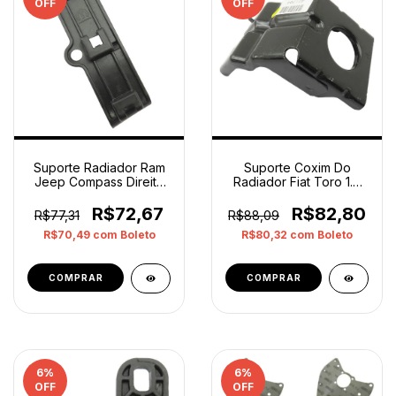
OFF
OFF
Suporte Radiador Ram
Suporte Coxim Do
Jeep Compass Direito
Radiador Fiat Toro 1.8
53331885 Original
2020 Original
R$72,67
R$82,80
R$77,31
R$88,09
R$70,49
com
Boleto
R$80,32
com
Boleto
6
%
6
%
OFF
OFF