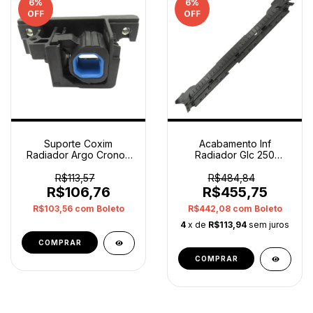
6
%
6
%
OFF
OFF
Suporte Coxim
Acabamento Inf
Radiador Argo Cronos
Radiador Glc 250
2018 A 2023 Esquerdo
Classe E 2016 A 2017
Orig
Orig
R$113,57
R$484,84
R$106,76
R$455,75
R$103,56
com
Boleto
R$442,08
com
Boleto
4
x de
R$113,94
sem juros