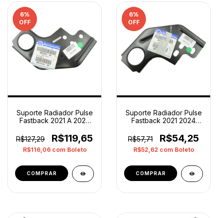
6
%
6
%
OFF
OFF
Suporte Radiador Pulse
Suporte Radiador Pulse
Fastback 2021 A 2024
Fastback 2021 2024
Direito Original
Esquerdo Original
R$119,65
R$54,25
R$127,29
R$57,71
R$116,06
com
Boleto
R$52,62
com
Boleto