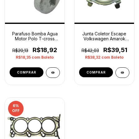
Parafuso Bomba Agua
Junta Coletor Escape
Motor Polo T-cross
Volkswagen Amarok
Virtus N10196105 Orig
04l131547s Original
R$18,92
R$39,51
R$20,13
R$42,03
R$18,35
com
Boleto
R$38,32
com
Boleto
COMPRAR
6
%
OFF