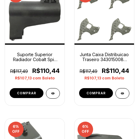
Suporte Superior
Junta Caixa Distribuicao
Radiador Cobalt Spin
Traseiro 3430150080
Onix 95484856 Original
Mb Original Cinza
R$110,44
R$110,44
R$117,49
R$117,49
R$107,13
com
Boleto
R$107,13
com
Boleto
6
%
6
%
OFF
OFF