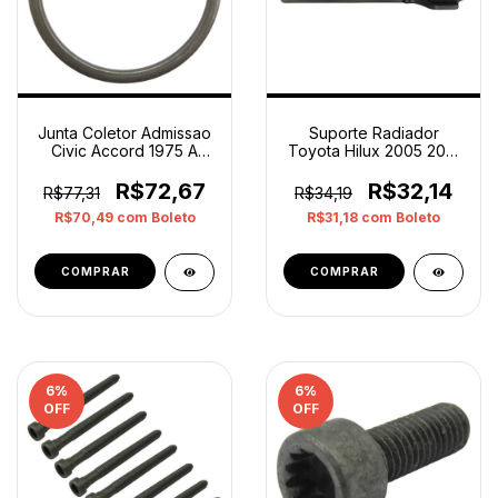
Junta Coletor Admissao
Suporte Radiador
Civic Accord 1975 A
Toyota Hilux 2005 2015
1989 Original
531150k080 Original
R$72,67
R$32,14
R$77,31
R$34,19
R$70,49
com
Boleto
R$31,18
com
Boleto
6
%
6
%
OFF
OFF