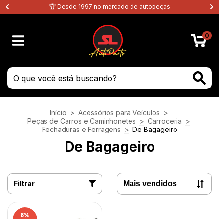
🏆 Desde 1997 no mercado de autopeças
0
Início
>
Acessórios para Veículos
>
Peças de Carros e Caminhonetes
>
Carroceria
>
Fechaduras e Ferragens
>
De Bagageiro
De Bagageiro
Filtrar
6
%