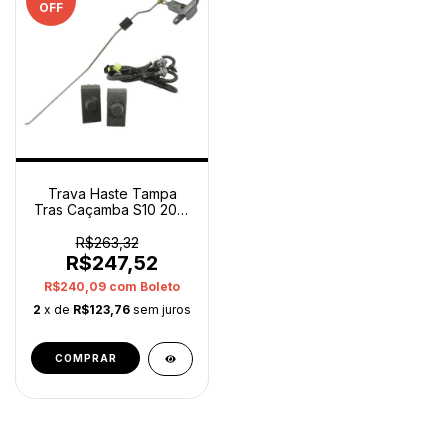
OFF
Trava Haste Tampa
Tras Caçamba S10 2012
A 2016 Direito Orig
R$263,32
R$247,52
R$240,09
com
Boleto
2
x de
R$123,76
sem juros