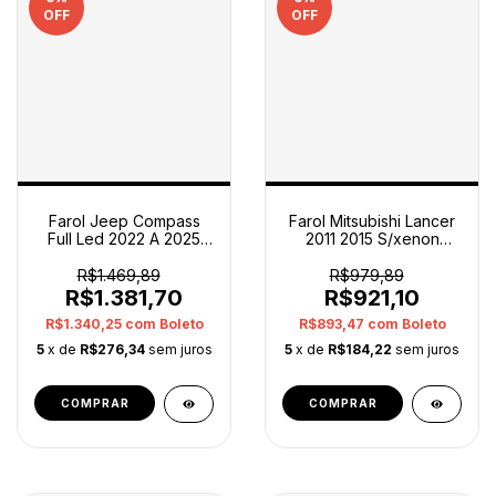
OFF
OFF
Farol Jeep Compass
Farol Mitsubishi Lancer
Full Led 2022 A 2025
2011 2015 S/xenon
Esquerdo Original
Esquerdo Original
Esquerdo/motorista
Esquerdo/motorista
R$1.469,89
R$979,89
R$1.381,70
R$921,10
R$1.340,25
com
Boleto
R$893,47
com
Boleto
5
x de
R$276,34
sem juros
5
x de
R$184,22
sem juros