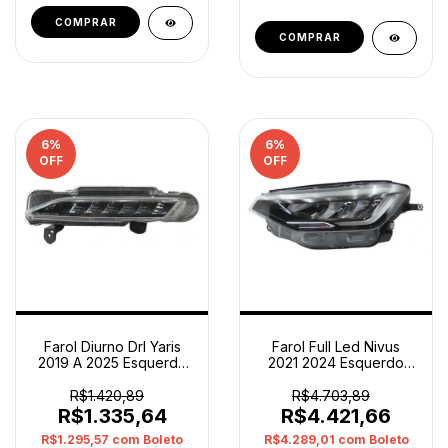
6
%
6
%
OFF
OFF
Farol Diurno Drl Yaris
Farol Full Led Nivus
2019 A 2025 Esquerdo
2021 2024 Esquerdo
81440-0d060 Orig
2g7941005a Original
Esquerdo/motorista
Esquerdo/motorista
R$1.420,89
R$4.703,89
R$1.335,64
R$4.421,66
R$1.295,57
com
Boleto
R$4.289,01
com
Boleto