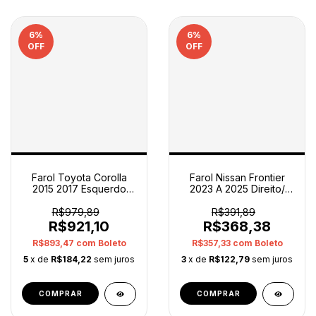
6
%
6
%
OFF
OFF
Farol Toyota Corolla
Farol Nissan Frontier
2015 2017 Esquerdo
2023 A 2025 Direito/
Led Com Projetor -
Para Retirar Pé
Esquerdo
Direito/passageiro
R$979,89
R$391,89
R$921,10
R$368,38
R$893,47
com
Boleto
R$357,33
com
Boleto
5
x de
R$184,22
sem juros
3
x de
R$122,79
sem juros