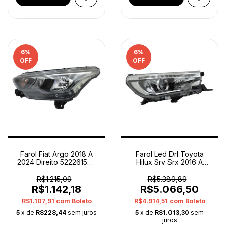
6
%
6
%
OFF
OFF
Farol Fiat Argo 2018 A
Farol Led Drl Toyota
2024 Direito 522261509
Hilux Srv Srx 2016 A
Original
2020 Direito Orig
Direito/passageiro
Direito/passageiro
R$1.215,09
R$5.389,89
R$1.142,18
R$5.066,50
R$1.107,91
com
Boleto
R$4.914,51
com
Boleto
5
x de
R$228,44
sem juros
5
x de
R$1.013,30
sem
juros