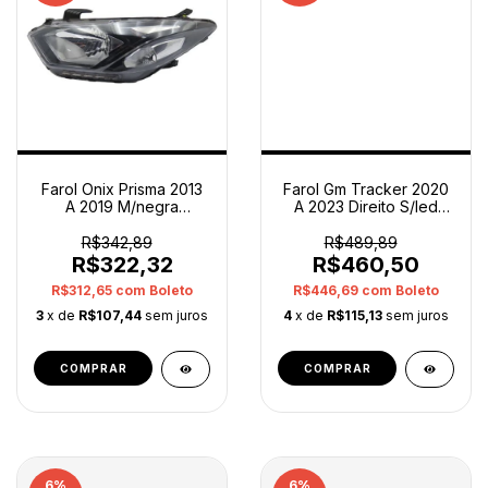
Farol Onix Prisma 2013
Farol Gm Tracker 2020
A 2019 M/negra
A 2023 Direito S/led
Esquerdo 52142402
26306473 Original
Orig
Direito/passageiro
R$342,89
R$489,89
Esquerdo/motorista
R$322,32
R$460,50
R$312,65
com
Boleto
R$446,69
com
Boleto
3
x de
R$107,44
sem juros
4
x de
R$115,13
sem juros
6
%
6
%