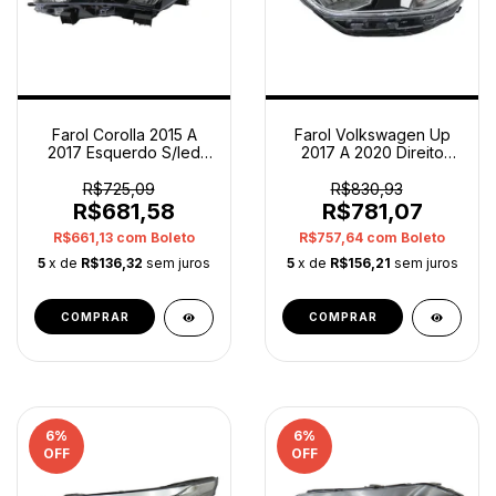
Farol Corolla 2015 A
Farol Volkswagen Up
2017 Esquerdo S/led
2017 A 2020 Direito
Tyc 20e388e62b Orig
1sb941016e Original
Esquerdo/motorista
Direito/passageiro
R$725,09
R$830,93
R$681,58
R$781,07
R$661,13
com
Boleto
R$757,64
com
Boleto
5
x de
R$136,32
sem juros
5
x de
R$156,21
sem juros
6
%
6
%
OFF
OFF