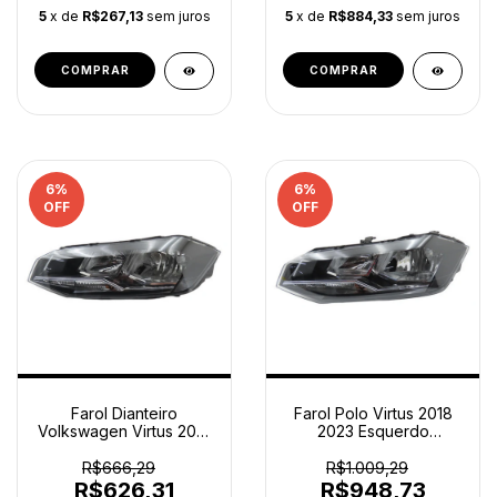
5
x de
R$267,13
sem juros
5
x de
R$884,33
sem juros
6
%
6
%
OFF
OFF
Farol Dianteiro
Farol Polo Virtus 2018
Volkswagen Virtus 2018
2023 Esquerdo
A 2024 Esquerdo Orig
Mascara Negra Original
Esquerdo/motorista
Esquerdo/motorista
R$666,29
R$1.009,29
R$626,31
R$948,73