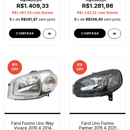
R$1.409,33
R$1.281,98
R$1.367,05
com
Boleto
R$1.243,52
com
Boleto
5
x de
R$281,87
sem juros
5
x de
R$256,40
sem juros
6
%
6
%
OFF
OFF
Farol Fiorino Uno Way
Farol Uno Fiorino
Vivace 2010 A 2014
Partner 2015 A 2021