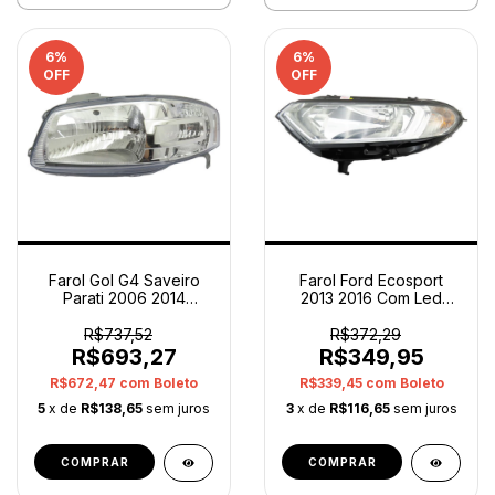
6
%
6
%
OFF
OFF
Farol Gol G4 Saveiro
Farol Ford Ecosport
Parati 2006 2014
2013 2016 Com Led
Esquerdo Original
Lado Esquerdo Original
R$737,52
R$372,29
R$693,27
R$349,95
R$672,47
com
Boleto
R$339,45
com
Boleto
5
x de
R$138,65
sem juros
3
x de
R$116,65
sem juros
COMPRAR
COMPRAR