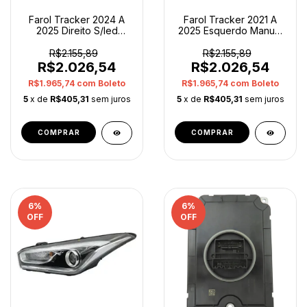
Farol Tracker 2024 A
Farol Tracker 2021 A
2025 Direito S/led
2025 Esquerdo Manual
52187664 Original
S/led Gm Original
Direito/passageiro
Esquerdo/motorista
R$2.155,89
R$2.155,89
R$2.026,54
R$2.026,54
R$1.965,74
com
Boleto
R$1.965,74
com
Boleto
5
x de
R$405,31
sem juros
5
x de
R$405,31
sem juros
6
%
6
%
OFF
OFF