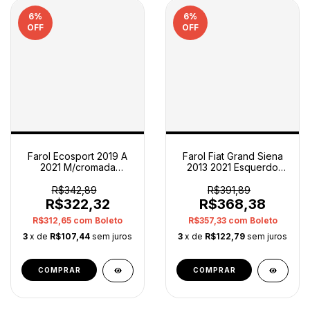
6
%
6
%
OFF
OFF
Farol Ecosport 2019 A
Farol Fiat Grand Siena
2021 M/cromada
2013 2021 Esquerdo
Esquerdo S/led Taiwan
518486580 Original
Esquerdo/motorista
Esquerdo/motorista
R$342,89
R$391,89
R$322,32
R$368,38
R$312,65
com
Boleto
R$357,33
com
Boleto
3
x de
R$107,44
sem juros
3
x de
R$122,79
sem juros