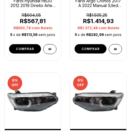
Farol Hyundai Hb20
Farol Argo Cronos 2017
2012 2019 Direito Arteb
A 2022 Manual S/led
0160800 Original
Direito Original
Direito/passageiro
Direito/passageiro
R$604,05
R$1.505,25
R$567,81
R$1.414,93
R$550,78
com
Boleto
R$1.372,48
com
Boleto
5
x de
R$113,56
sem juros
5
x de
R$282,99
sem juros
6
%
6
%
OFF
OFF