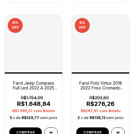
6
%
6
%
OFF
OFF
Farol Jeep Compass
Farol Polo Virtus 2018
Full Led 2022 A 2025
2022 Friso Cromado
Esquerdo Orig Op2
Esquerdo Paralelo
Esquerdo/motorista
Esquerdo/motorista
R$1.754,09
R$293,89
R$1.648,84
R$276,26
R$1.599,37
com
Boleto
R$267,97
com
Boleto
5
x de
R$329,77
sem juros
2
x de
R$138,13
sem juros