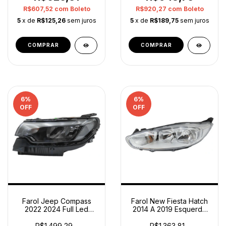
R$607,52
com
Boleto
R$920,27
com
Boleto
5
x de
R$125,26
sem juros
5
x de
R$189,75
sem juros
6
%
6
%
OFF
OFF
Farol Jeep Compass
Farol New Fiesta Hatch
2022 2024 Full Led
2014 A 2019 Esquerdo
S/reator Esquerdo Orig
Cromado Original
Esquerdo/motorista
Esquerdo/motorista
R$1.499,29
R$1.363,81