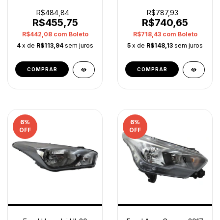
Esquerdo Arteb Orig
Esquerdo 52188590
Esquerdo/motorista
Orig
R$484,84
R$787,93
Esquerdo/motorista
R$455,75
R$740,65
R$442,08
com
Boleto
R$718,43
com
Boleto
4
x de
R$113,94
sem juros
5
x de
R$148,13
sem juros
6
%
6
%
OFF
OFF