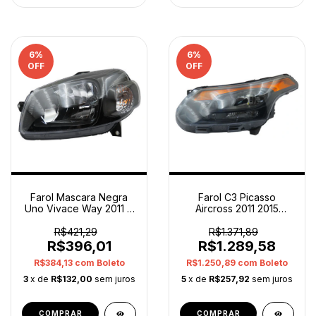
6
%
6
%
OFF
OFF
Farol Mascara Negra
Farol C3 Picasso
Uno Vivace Way 2011 A
Aircross 2011 2015
2014 Esquerdo Orig
Esquerdo 9808502780
Esquerdo/motorista
Orig
R$421,29
R$1.371,89
Esquerdo/motorista
R$396,01
R$1.289,58
R$384,13
com
Boleto
R$1.250,89
com
Boleto
3
x de
R$132,00
sem juros
5
x de
R$257,92
sem juros