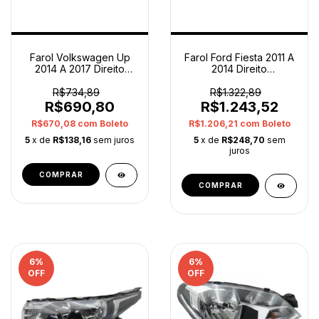
Farol Volkswagen Up
Farol Ford Fiesta 2011 A
2014 A 2017 Direito
2014 Direito
Mascara Negra Orig
Bs6513006bf Original
Direito/passageiro
Direito/passageiro
R$734,89
R$1.322,89
R$690,80
R$1.243,52
R$670,08
com
Boleto
R$1.206,21
com
Boleto
5
x de
R$138,16
sem juros
5
x de
R$248,70
sem
juros
6
%
6
%
OFF
OFF