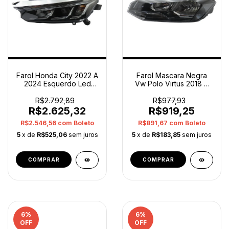
Farol Honda City 2022 A
Farol Mascara Negra
2024 Esquerdo Led
Vw Polo Virtus 2018 A
Comum Original
2022 Esquerdo Orig
Esquerdo/motorista
Esquerdo/motorista
R$2.792,89
R$977,93
R$2.625,32
R$919,25
R$2.546,56
com
Boleto
R$891,67
com
Boleto
5
x de
R$525,06
sem juros
5
x de
R$183,85
sem juros
6
%
6
%
OFF
OFF