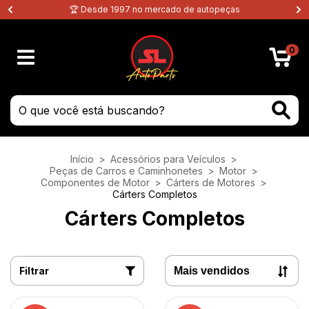
🏆 Desde 1997 no mercado de autopeças
0
Início
>
Acessórios para Veículos
>
Peças de Carros e Caminhonetes
>
Motor
>
Componentes de Motor
>
Cárters de Motores
>
Cárters Completos
Cárters Completos
Filtrar