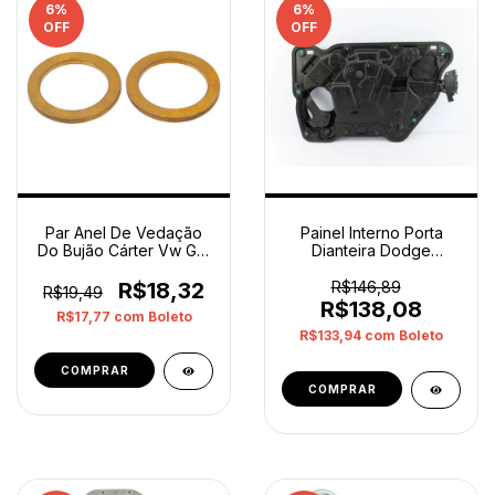
6
%
6
%
OFF
OFF
Par Anel De Vedação
Painel Interno Porta
Do Bujão Cárter Vw Gol
Dianteira Dodge
N0138492 Original
Journey Chrysler 11 18
Esquerdo
R$18,32
R$146,89
R$19,49
R$138,08
R$17,77
com
Boleto
R$133,94
com
Boleto