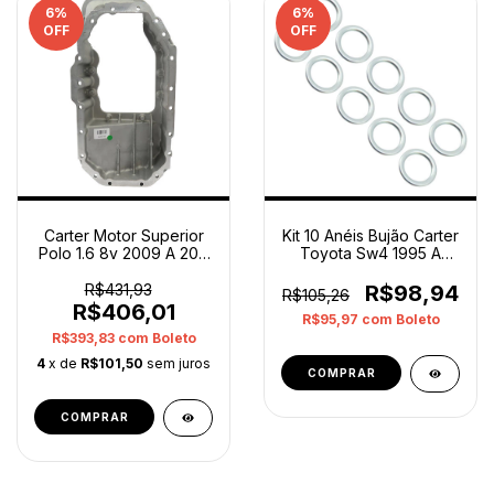
6
%
6
%
OFF
OFF
Carter Motor Superior
Kit 10 Anéis Bujão Carter
Polo 1.6 8v 2009 A 2011
Toyota Sw4 1995 A
032103807 Orig
2023 Original
R$431,93
R$98,94
R$105,26
R$406,01
R$95,97
com
Boleto
R$393,83
com
Boleto
4
x de
R$101,50
sem juros