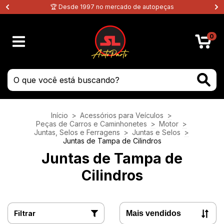
🏆 Desde 1997 no mercado de autopeças
0
Início
>
Acessórios para Veículos
>
Peças de Carros e Caminhonetes
>
Motor
>
Juntas, Selos e Ferragens
>
Juntas e Selos
>
Juntas de Tampa de Cilindros
Juntas de Tampa de
Cilindros
Filtrar