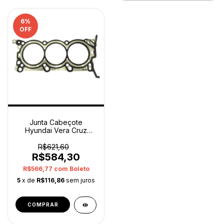
6
%
OFF
Junta Cabeçote
Hyundai Vera Cruz
2009 2012 Direito
Original
R$621,60
R$584,30
R$566,77
com
Boleto
5
x de
R$116,86
sem juros